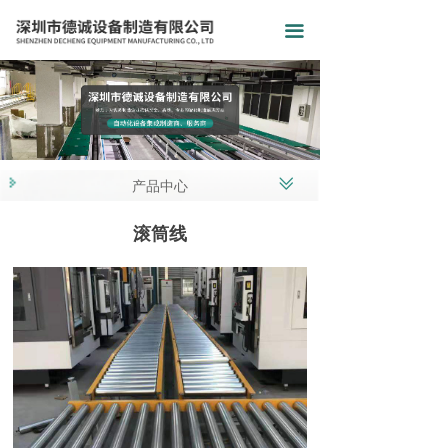
끀
ꅂ
产品中心
滚筒线