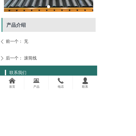
产品介绍
前一个：
无
ꄴ
后一个：
滚筒线
ꄲ
联系我们
낀
뀵
끅
넙
公司：
深圳市德诚设备制造有限公司
首页
产品
电话
联系
电话：
13423729904
手机：
13423729904
地址：
深圳市宝安区西乡街道河西社区八十一
区前进二路93号