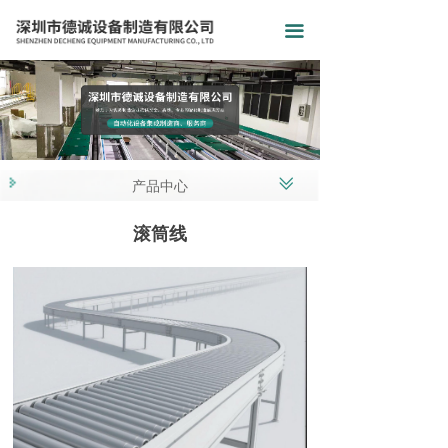
끀
ꅂ
产品中心
滚筒线