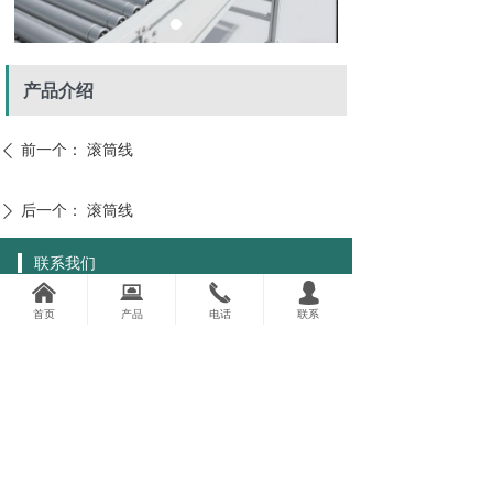
产品介绍
前一个：
滚筒线
ꄴ
后一个：
滚筒线
ꄲ
联系我们
낀
뀵
끅
넙
公司：
深圳市德诚设备制造有限公司
首页
产品
电话
联系
电话：
13423729904
手机：
13423729904
地址：
深圳市宝安区西乡街道河西社区八十一
区前进二路93号